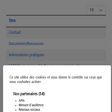
Afficher #
Titre
Articles
Contact
Documents/Ressources
Informations pratiques
SAPEPS - Inclusion EA (Enseignement Inclusif)
Ce site utilise des cookies et vous donne le contrôle sur ceux que
vous souhaitez activer
Politique d’utilisation des Cookies
Nos partenaires
(14)
Modifiez votre consentement
Mentions légales
APIs
Mesure d'audience
Politique Générale de Confidentialité
Réseaux sociaux