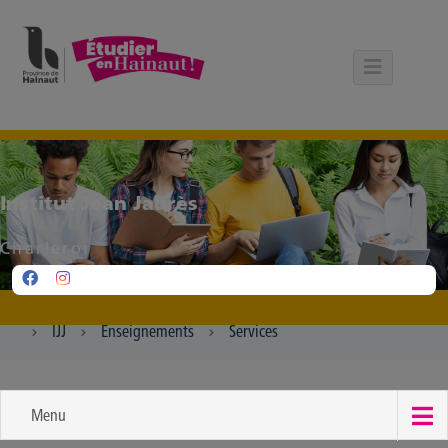
Panneau de gestion des cookies
Institut Jean Jaurès
Charleroi
IJJ
Enseignements
Services
Menu