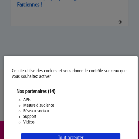
Farciennes !
Ce site utilise des cookies et vous donne le contrôle sur ceux que
vous souhaitez activer
Politique d’utilisation des Cookies
Nos partenaires
(14)
Modifiez votre consentement
Mentions légales
APIs
Mesure d'audience
Politique Générale de Confidentialité
Réseaux sociaux
Support
Vidéos
Tout accepter