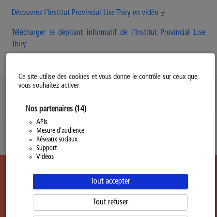
Découvrez l'Institut Provincial Lise Thiry en vidéo
Télécharger le dépliant informatif de l'Institut Provincial Lise
Thiry
Ce site utilise des cookies et vous donne le contrôle sur ceux que
vous souhaitez activer
Politique d’utilisation des Cookies
Nos partenaires
(14)
Modifiez votre consentement
Mentions légales
APIs
Mesure d'audience
Politique Générale de Confidentialité
Réseaux sociaux
Support
Vidéos
Tout accepter
Tout refuser