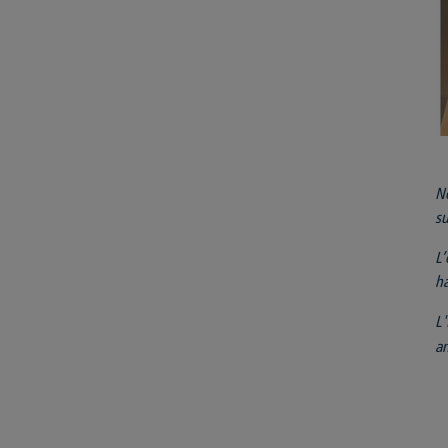
No
su
L’
ha
L'
an