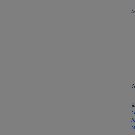
Le
Ce
To
Cl
H
M