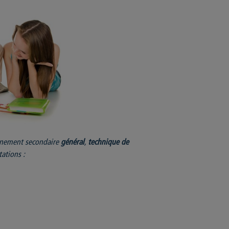
ignement secondaire
général
,
technique de
ations :