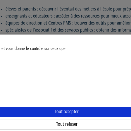
élèves et parents : découvrir l’éventail des métiers à l’école pour prép
enseignants et éducateurs : accéder à des ressources pour mieux acc
équipes de direction et Centres PMS : trouver des outils pour améliore
spécialistes de l'associatif et des services publics : obtenir des infor
s et vous donne le contrôle sur ceux que
Information Scolaire
Modifiez votre consentement
Mentions légales
Politiq
Tout accepter
Tout refuser