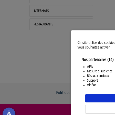
INTERNATS
RESTAURANTS
Ce site utilise des cookie
vous souhaitez activer
Nos partenaires
(14)
APIs
Mesure d'audience
Réseaux sociaux
Support
Vidéos
Politique d’utilisation des Cookies
accessible