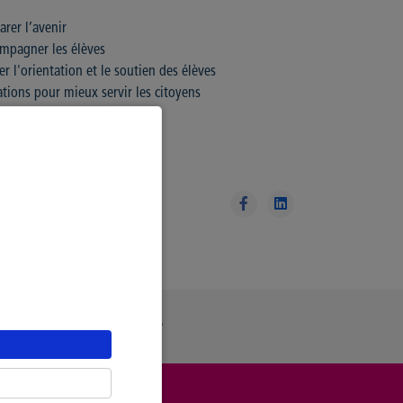
arer l’avenir
ompagner les élèves
r l'orientation et le soutien des élèves
mations pour mieux servir les citoyens
ue Générale de Confidentialité