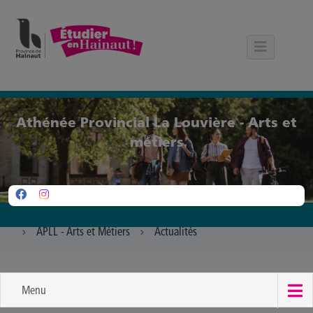
Panneau de gestion des cookies
Athénée Provincial La Louvière - Arts et
métiers
APLL - Arts et Métiers
Actualités
Menu