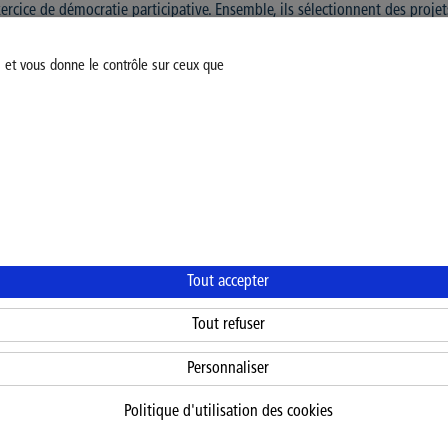
ercice de démocratie participative. Ensemble, ils sélectionnent des proje
rable au sein de leurs établissements", explique Anthony Cantineaux le
s élèves disposent d'un budget de 100 000 euros sur deux ans pour concré
s et vous donne le contrôle sur ceux que
unes de nos écoles provinciales ont été élus : 56 élus et 56 suppléants.
Modifiez votre consentement
Mentions légales
Politiq
Tout accepter
Tout refuser
Personnaliser
Politique d'utilisation des cookies