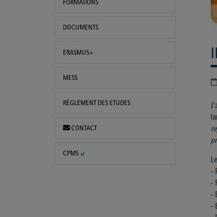
FORMATIONS
DOCUMENTS
ERASMUS+
MESS
RÈGLEMENT DES ETUDES
J'
la
CONTACT
re
pr
CPMS
Le
- 
- 
- 
- 