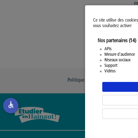
ex
Du
Ce
Ce site utilise des cookie
je
vous souhaitez activer
Nos partenaires
(14)
APIs
Mesure d'audience
Réseaux sociaux
Support
Vidéos
Politique d’utilisation des Cookies
accessible