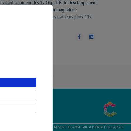
ts visant à soutenir les 17 Objectifs de Développement
 responsable de la cellule accompagnatrice.
tiser leurs idées et sont élus par leurs pairs. 112
ue Générale de Confidentialité
ENSEIGNEMENT ORGANISÉ PAR LA
PROVINCE DE HAINAUT