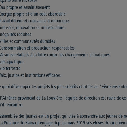
Egalité entre les sexes
Eau propre et assainissement
Energie propre et d’un coût abordable
Travail décent et croissance économique
Industrie, innovation et infrastructure
Inégalités réduites
Villes et communautés durables
 Consommation et production responsables
Mesures relatives à la lutte contre les changements climatiques
Vie aquatique
Vie terrestre
Paix, justice et institutions efficaces
 quoi développer les projets les plus créatifs et utiles au "vivre ensembl
l'Athénée provincial de La Louvière, l'équipe de direction est ravie de ce
'il rencontre.
assemblée des jeunes est un projet qui vise à apprendre aux jeunes de no
a Province de Hainaut engage depuis mars 2019 ses élèves de cinquième 