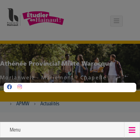
Panneau de gestion des cookies
Athénée Provincial Mixte Warocqué
Morlanwelz - Mariemont - Chapelle
APMW
Actualités
Menu