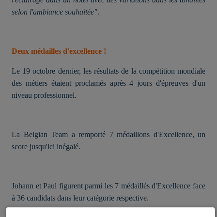
selon l'ambiance souhaitée"
.
Deux médailles d'excellence !
Le 19 octobre dernier, les résultats de la compétition mondiale
des métiers étaient proclamés après 4 jours d'épreuves d'un
niveau professionnel.
La Belgian Team a remporté 7 médaillons d'Excellence, un
score jusqu'ici inégalé.
Johann et Paul figurent parmi les 7 médaillés d'Excellence face
à 36 candidats dans leur catégorie respective.