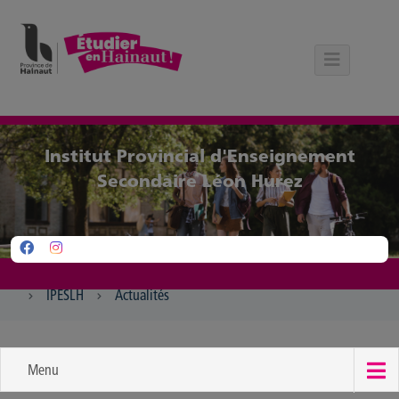
Panneau de gestion des cookies
Institut Provincial d'Enseignement
Secondaire Léon Hurez
IPESLH
Actualités
Menu