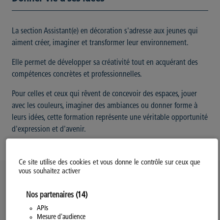
La section Assistant(e) en décoration s'adresse aux jeunes qui
aiment créer, imaginer et transformer leur environnement.
Elle permet de développer sa créativité tout en acquérant des
compétences concrètes et professionnelles.
Pour celles et ceux qui rêvent de concevoir des espaces, jouer
avec les couleurs, imaginer des ambiances ou donner forme à
leurs idées, cette formation représente une véritable opportunité
d'expression et d'avenir.
Ce site utilise des cookies et vous donne le contrôle sur ceux que
vous souhaitez activer
Politique d’utilisation des Cookies
Nos partenaires
(14)
Modifiez votre consentement
Mentions légales
APIs
Mesure d'audience