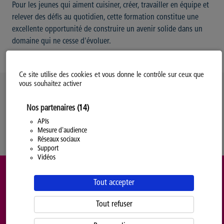
Pour les jeunes qui aiment cuisiner, créer, travailler en équipe et
relever des défis au quotidien, cette formation constitue une
excellente opportunité de construire un avenir solide dans un
domaine qui ne cesse d'évoluer.
Ce site utilise des cookies et vous donne le contrôle sur ceux que
vous souhaitez activer
Politique d’utilisation des Cookies
Nos partenaires
(14)
Modifiez votre consentement
Mentions légales
APIs
Mesure d'audience
Politique Générale de Confidentialité
Réseaux sociaux
Support
Vidéos
Tout accepter
Tout refuser