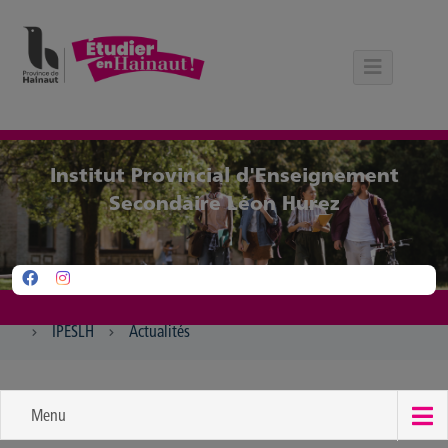
Panneau de gestion des cookies
Institut Provincial d'Enseignement
Secondaire Léon Hurez
IPESLH
Actualités
Menu