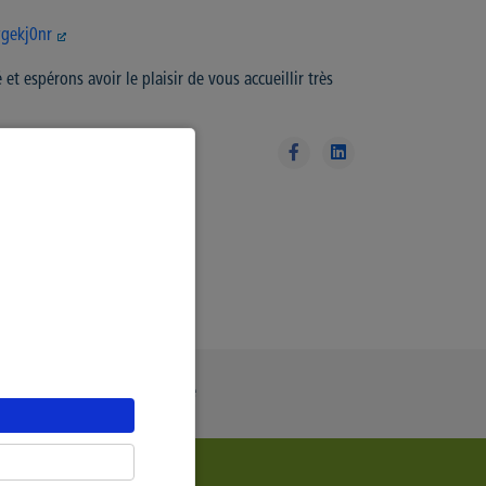
ygekj0nr
t espérons avoir le plaisir de vous accueillir très
ue Générale de Confidentialité