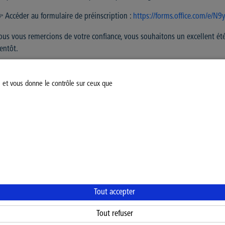
 Accéder au formulaire de préinscription :
https://forms.office.com/e/N9
us vous remercions de votre confiance, vous souhaitons un excellent été e
entôt.
s et vous donne le contrôle sur ceux que
Modifiez votre consentement
Mentions légales
Politiq
Tout accepter
Tout refuser