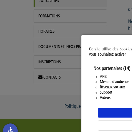
ACTUALITÉS
👉
FORMATIONS
No
bi
HORAIRES
DOCUMENTS ET INFOS PRATIQUES
Ce site utilise des cookie
vous souhaitez activer
INSCRIPTIONS
Nos partenaires
(14)
APIs
CONTACTS
Mesure d'audience
Réseaux sociaux
Support
Vidéos
Politique d’utilisation des Cookies
accessible