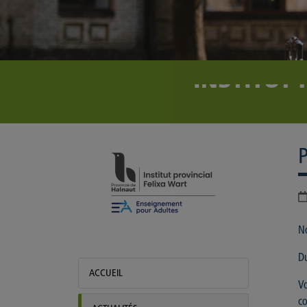
INSTITUT
Institut provincial Felixa Wart - Houdeng
Act
No
Du
ACCUEIL
Vo
co