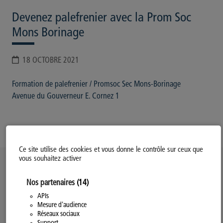
Devenez palefrenier avec la Prom Soc
Mons Borinage
18 OCTOBRE 2021
Formation de palefrenier / Promsoc Sec Mons-Borinage
Avenue du Gouverneur E. Cornez 1
Ce site utilise des cookies et vous donne le contrôle sur ceux que
vous souhaitez activer
Politique d’utilisation des Cookies
Nos partenaires
(14)
Modifiez votre consentement
Mentions légales
APIs
Mesure d'audience
Politique Générale de Confidentialité
Réseaux sociaux