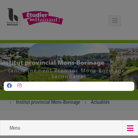
Panneau de gestion des cookies
Institut provincial Mons-Borinage
(anciennement Promsoc Mons-Borinage -
Secondaire)
Institut provincial Mons-Borinage
Actualités
Menu