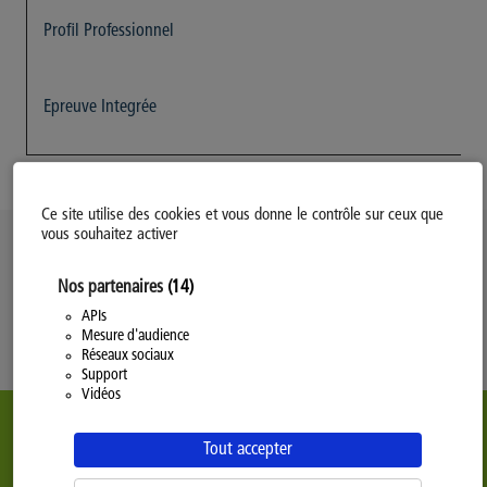
Profil Professionnel
Epreuve Integrée
Ce site utilise des cookies et vous donne le contrôle sur ceux que
vous souhaitez activer
Politique d’utilisation des Cookies
Nos partenaires
(14)
Modifiez votre consentement
Mentions légales
APIs
Mesure d'audience
Politique Générale de Confidentialité
Réseaux sociaux
Support
Vidéos
Tout accepter