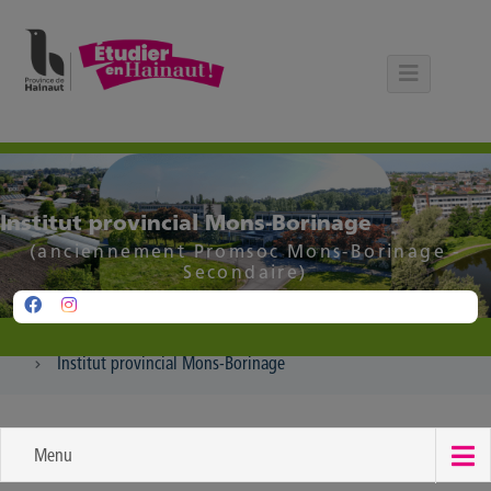
Panneau de gestion des cookies
Institut provincial Mons-Borinage
(anciennement Promsoc Mons-Borinage -
Secondaire)
Institut provincial Mons-Borinage
Menu