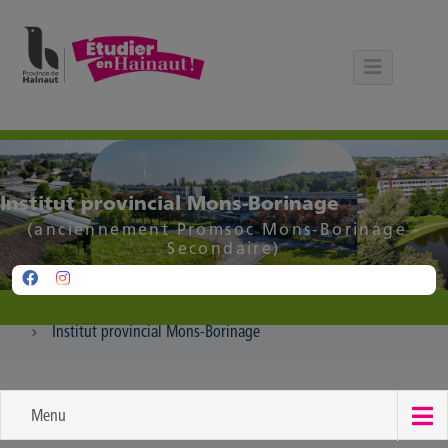
Panneau de gestion des cookies
Institut provincial Mons-Borinage
(anciennement Promsoc Mons-Borinage -
Secondaire)
Institut provincial Mons-Borinage
Menu