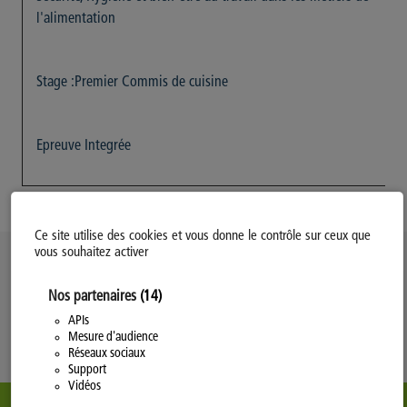
l'alimentation
Stage :Premier Commis de cuisine
Epreuve Integrée
Ce site utilise des cookies et vous donne le contrôle sur ceux que
vous souhaitez activer
Politique d’utilisation des Cookies
Nos partenaires
(14)
Modifiez votre consentement
Mentions légales
APIs
Mesure d'audience
Politique Générale de Confidentialité
Réseaux sociaux
Support
Vidéos