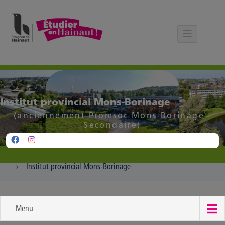
Panneau de gestion des cookies
Institut provincial Mons-Borinage
(anciennement Promsoc Mons-Borinage -
Secondaire)
Institut provincial Mons-Borinage
Menu