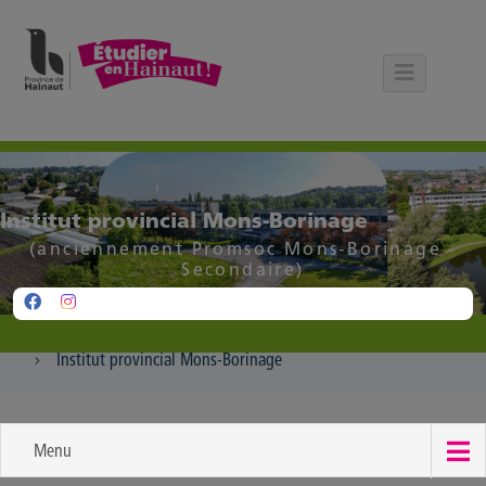
Panneau de gestion des cookies
Institut provincial Mons-Borinage
(anciennement Promsoc Mons-Borinage -
Secondaire)
Institut provincial Mons-Borinage
Menu