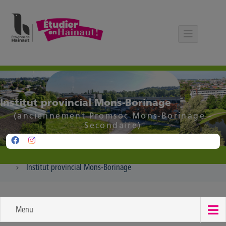
Panneau de gestion des cookies
Institut provincial Mons-Borinage
(anciennement Promsoc Mons-Borinage -
Secondaire)
Institut provincial Mons-Borinage
Menu