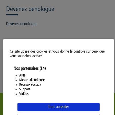
Devenez oenologue
Devenez oenologue
Ce site utilise des cookies et vous donne le contrôle sur ceux que
vous souhaitez activer
Politique d’utilisation des Cookies
Nos partenaires
(14)
Modifiez votre consentement
Mentions légales
APIs
Mesure d'audience
Politique Générale de Confidentialité
Réseaux sociaux
Support
Vidéos
Tout accepter