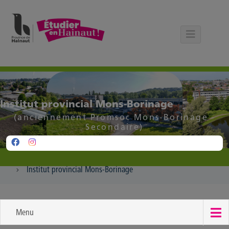
Panneau de gestion des cookies
Institut provincial Mons-Borinage
(anciennement Promsoc Mons-Borinage -
Secondaire)
Institut provincial Mons-Borinage
Menu