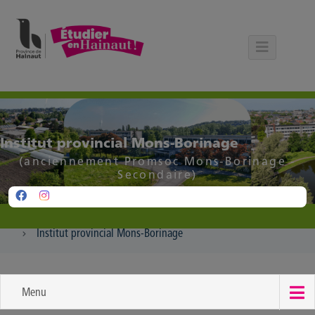
Panneau de gestion des cookies
Institut provincial Mons-Borinage
(anciennement Promsoc Mons-Borinage -
Secondaire)
Institut provincial Mons-Borinage
Menu