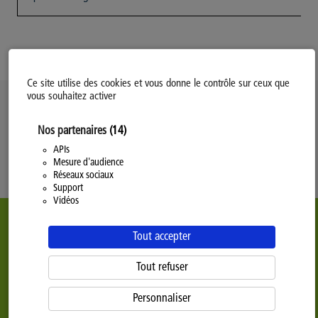
Ce site utilise des cookies et vous donne le contrôle sur ceux que
vous souhaitez activer
Politique d’utilisation des Cookies
Nos partenaires
(14)
Modifiez votre consentement
Mentions légales
APIs
Mesure d'audience
Politique Générale de Confidentialité
Réseaux sociaux
Support
Vidéos
Tout accepter
Tout refuser
Personnaliser