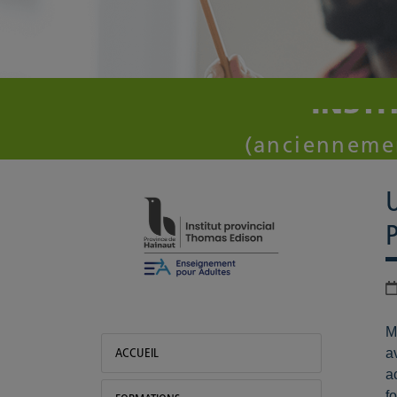
INSTI
Institut provincial Thomas Edison
Actualités
(anciennemen
M
a
ACCUEIL
a
f