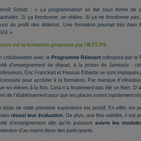
enoît Schiltz : « La programmation se fait sous forme de
’activités. Si ça fonctionne, on réitère. Si ça ne fonctionne 
ussi du profil des détenus. Une formation pourrait très bien 
024. »
ocus sur la formation proposée par l’IETS PS
n collaboration avec le
Programme Réinsert
cofinancé par le
nité d’enseignement de départ, à la prison de Jamioulx : cel
rofesseurs, Éric Franckart et Hassan Elbartal se sont impliqués
écessaire pour accéder à la formation. Par manque d’infrastruc
ue six élèves à la fois. Cela n’a finalement pas été un frein. D’a
ein de l’établissement pour que les places soient rapidement ré
e bilan de cette première expérience est positif. En effet, les
outes
réussi leur évaluation
. De plus, une fois validée, il est 
nité d’enseignement afin qu’ils puissent
suivre les module
’intention d’au moins deux des participants.