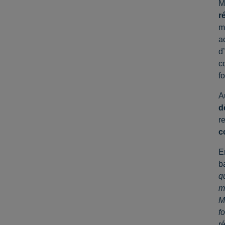
M
r
m
a
d
c
f
A
d
r
c
E
b
q
m
M
f
r