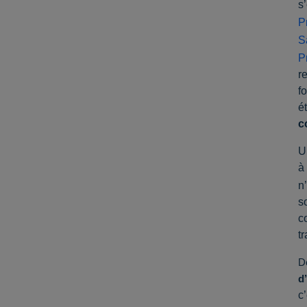
s
P
S
P
r
f
é
c
U
à 
n
s
c
t
D
d
c