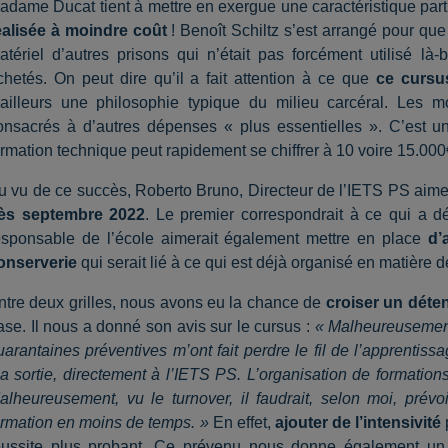
adame Ducat tient à mettre en exergue une caractéristique parti
éalisée à moindre coût
! Benoît Schiltz s’est arrangé pour que t
atériel d’autres prisons qui n’était pas forcément utilisé l
chetés. On peut dire qu’il a fait attention à ce que
ce cursus
’ailleurs une philosophie typique du milieu carcéral. Les m
onsacrés à d’autres dépenses « plus essentielles ». C’est un 
ormation technique peut rapidement se chiffrer à 10 voire 15.000
u vu de ce succès, Roberto Bruno, Directeur de l’IETS PS aime
ès septembre 2022
. Le premier correspondrait à ce qui a dé
esponsable de l’école aimerait également mettre en place
d’
onserverie
qui serait lié à ce qui est déjà organisé en matière de
ntre deux grilles, nous avons eu la chance de
croiser un déte
ase. Il nous a donné son avis sur le cursus :
« Malheureusement, 
uarantaines préventives m’ont fait perdre le fil de l’apprenti
a sortie, directement à l’IETS PS. L’organisation de formations
alheureusement, vu le turnover, il faudrait, selon moi, pré
ormation en moins de temps. »
En effet,
ajouter de l’intensivité
éussite plus probant. Ce prévenu nous donne également u