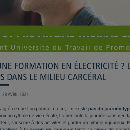
TUT PROVINCIAL THOMAS 
t Université du Travail de Promo
UNE FORMATION EN ÉLECTRICITÉ ? L’
PS DANS LE MILIEU CARCÉRAL
28 AVRIL 2022
algré ce que l’on pourrait croire, il n’existe
pas de journée-typ
voir un rythme de vie décalé, trainer toute la journée sans rien fa
cteur, s’inscrire à des activités et garder un rythme rigoureux. 
ormations à la
prison de Jamioulx
tente au mieux de propose