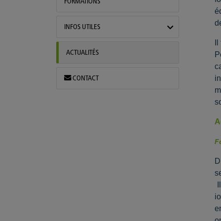
FORMATIONS
é
d
INFOS UTILES
I
ACTUALITÉS
P
c
i
CONTACT
m
s
A
F
D
s
I
i
e
o