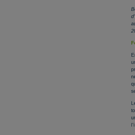
B
d
a
2
F
E
u
p
n
q
s
L
t
u
l