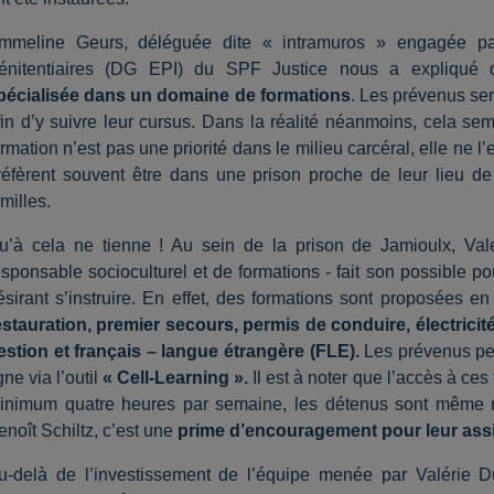
mmeline Geurs, déléguée dite « intramuros » engagée par
énitentiaires (DG EPI) du SPF Justice nous a expliqué 
pécialisée dans un domaine de formations
. Les prévenus se
fin d’y suivre leur cursus. Dans la réalité néanmoins, cela sembl
ormation n’est pas une priorité dans le milieu carcéral, elle ne 
réfèrent souvent être dans une prison proche de leur lieu de v
amilles.
u’à cela ne tienne ! Au sein de la prison de Jamioulx, Val
esponsable socioculturel et de formations - fait son possible p
ésirant s’instruire. En effet, des formations sont proposées e
estauration, premier secours, permis de conduire, électrici
estion et français – langue étrangère (FLE).
Les prévenus pe
gne via l’outil
« Cell-Learning ».
Il est à noter que l’accès à ces 
inimum quatre heures par semaine, les détenus sont même r
enoît Schiltz, c’est une
prime d’encouragement pour leur ass
u-delà de l’investissement de l’équipe menée par Valérie Duc