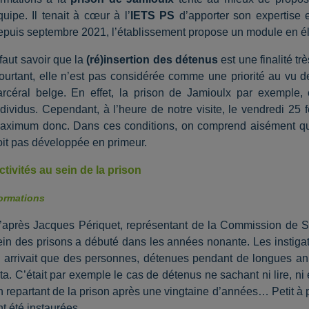
quipe. Il tenait à cœur à l’
IETS PS
d’apporter son expertise
epuis septembre 2021, l’établissement propose un module en éle
l faut savoir que la
(ré)insertion des détenus
est une finalité tr
ourtant, elle n’est pas considérée comme une priorité au vu de
arcéral belge. En effet, la prison de Jamioulx par exemple, e
ndividus. Cependant, à l’heure de notre visite, le vendredi 25 
aximum donc. Dans ces conditions, on comprend aisément que l
oit pas développée en primeur.
ctivités au sein de la prison
ormations
’après Jacques Périquet, représentant de la Commission de Su
ein des prisons a débuté dans les années nonante. Les instigate
l arrivait que des personnes, détenues pendant de longues ann
ota. C’était par exemple le cas de détenus ne sachant ni lire, ni
n repartant de la prison après une vingtaine d’années… Petit à p
nt été instaurées.