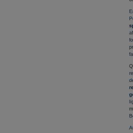
E
P
s
a
f
p
f
Q
r
d
r
g
li
m
B
A