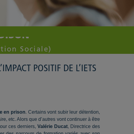
EDISON
tion Sociale)
IMPACT POSITIF DE L’IETS
e en prison
. Certains vont subir leur détention,
ire, etc. Alors que d’autres vont continuer à être
Pour ces derniers,
Valérie Ducat
, Directrice des
r des parcours de formation variés avec son