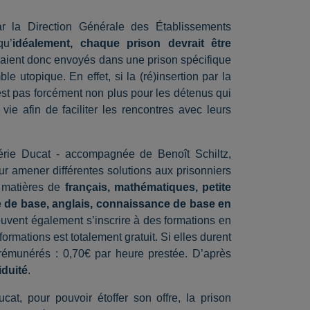
 la Direction Générale des Établissements
qu’
idéalement, chaque prison devrait être
raient donc envoyés dans une prison spécifique
e utopique. En effet, si la (ré)insertion par la
l’est pas forcément non plus pour les détenus qui
ie afin de faciliter les rencontres avec leurs
érie Ducat - accompagnée de Benoît Schiltz,
our amener différentes solutions aux prisonniers
n matières de
français, mathématiques, petite
té de base, anglais, connaissance de base en
uvent également s’inscrire à des formations en
formations est totalement gratuit. Si elles durent
émunérés : 0,70€ par heure prestée. D’après
iduité
.
at, pour pouvoir étoffer son offre, la prison