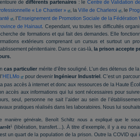
’entoure de
différents partenaires
: le
Centre de Validation 
rofessionnelle « Le Chantier »
, la
Ville de Charleroi
, le
Prog
anté
, l’
Enseignement de Promotion Sociale de la Fédération 
rovince de Hainaut
. Cependant, vu toutes les difficultés organi
echerche de formations et qui fait des demandes. Elle fonctionn
ormations extérieurs comprenant un cursus et surtout un pr
tablissement pénitentiaire. Dans ce cas-là,
la prison accepte 
ours.
n
cas particulier
mérite d’être souligné. L’un des détenus de la
l’
HELMo
pour devenir
Ingénieur Industriel
. C’est un parcou
’a pas accès à internet et donc aux ressources de la Haute École
on accès aux informations qui lui sont nécessaires pour suivre
ours, seul, personne ne sait l’aider au sein de l’établissemen
ravaux pratiques réalisés dans les laboratoires. Nous lui souha
e manière générale, Benoît Schiltz nous a expliqué que le souci
1
(libération, transfert…). À titre d’exemple, il y a eu no
’arrêt
’est un quart de la population de la prison. Outre la COVID qu