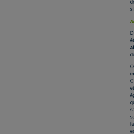
d
s
A
D
é
a
d
O
i
C
e
é
q
s
s
f
e