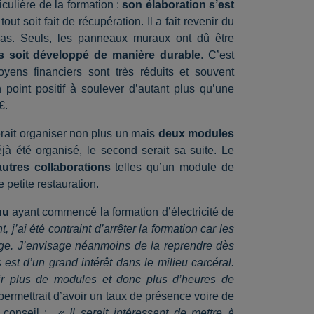
culière de la formation :
son élaboration s’est
out soit fait de récupération. Il a fait revenir du
à-bas. Seuls, les panneaux muraux ont dû être
 soit développé de manière durable
. C’est
oyens financiers sont très réduits et souvent
point positif à soulever d’autant plus qu’une
€.
rait organiser non plus un mais
deux modules
jà été organisé, le second serait sa suite. Le
autres collaborations
telles qu’un module de
 petite restauration.
nu
ayant commencé la formation d’électricité de
j’ai été contraint d’arrêter la formation car les
ssage. J’envisage néanmoins de la reprendre dès
 est d’un grand intérêt dans le milieu carcéral.
voir plus de modules et donc plus d’heures de
permettrait d’avoir un taux de présence voire de
n conseil :
« Il serait intéressant de mettre à