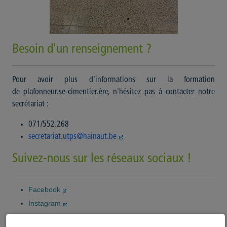
Besoin d'un renseignement ?
Pour avoir plus d'informations sur la formation
de plafonneur.se-cimentier.ère, n'hésitez pas à contacter notre
secrétariat :
071/552.268
secretariat.utps@hainaut.be
Suivez-nous sur les réseaux sociaux !
Facebook
Instagram