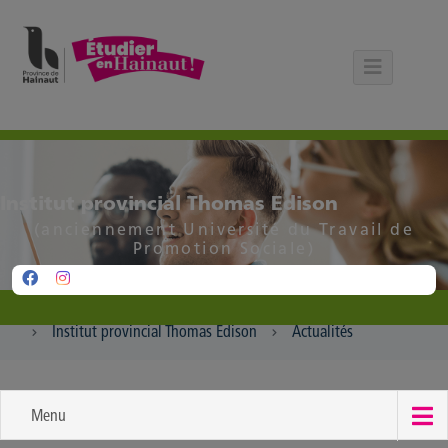
Panneau de gestion des cookies
Institut provincial Thomas Edison
(anciennement Université du Travail de
Promotion Sociale)
Institut provincial Thomas Edison
Actualités
Menu