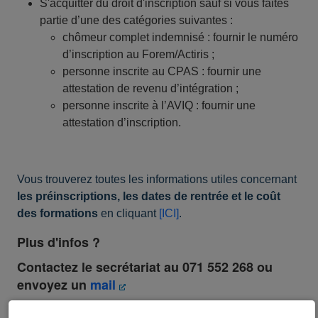
S'acquitter du droit d'inscription sauf si vous faites
partie d’une des catégories suivantes :
chômeur complet indemnisé : fournir le numéro
d’inscription au Forem/Actiris ;
personne inscrite au CPAS : fournir une
attestation de revenu d’intégration ;
personne inscrite à l’AVIQ : fournir une
attestation d’inscription.
Vous trouverez toutes les informations utiles concernant
les préinscriptions, les dates de rentrée et le coût
des formations
en cliquant
[ICI]
.
Plus d'infos ?
Contactez le secrétariat au 071 552 268 ou
envoyez un
mail