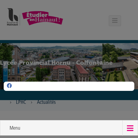
Panneau de gestion des cookies
Lycée Provincial Hornu - Colfontaine
LPHC
Actualités
Menu