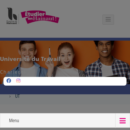
Panneau de gestion des cookies
Université du Travail
Charleroi
UT
Menu