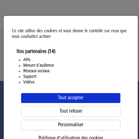
Ce site utilise des cookies et vous donne le contrôle sur ceux que
vous souhaitez activer
Politique d’utilisation des Cookies
Nos partenaires
(14)
Modifiez votre consentement
Mentions légales
APIs
Mesure d'audience
Politique Générale de Confidentialité
Réseaux sociaux
Support
Vidéos
Tout accepter
Tout refuser
Personnaliser
Politique d'utilisation des cookies