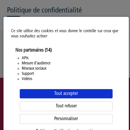
Politique de confidentialité
Ce site utilise des cookies et vous donne le contrôle sur ceux que
vous souhaitez activer
Politique d’utilisation des Cookies
Nos partenaires
(14)
Modifiez votre consentement
Mentions légales
APIs
Mesure d'audience
Politique Générale de Confidentialité
Réseaux sociaux
Support
Vidéos
Tout accepter
Tout refuser
Personnaliser