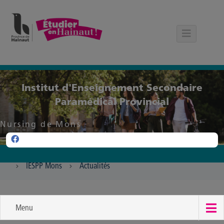
Panneau de gestion des cookies
Institut d'Enseignement Secondaire
Paramédical Provincial
Nursing de Mons
IESPP Mons
Actualités
Menu