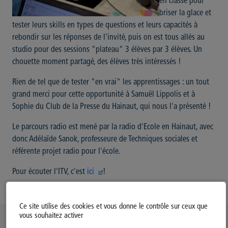
en classe pour
briser la glace et
tester leurs skills en types de questions et leurs capacités à
rebondir sur les réponses de l'invité, puis on est tous allés au
studio pour des sessions "plateau" 3 élèves par 3 élèves. Un
chouette moment partagé, des élèves très intéressés !
Rien de tel que de tester "en vrai" les apprentissages : un tout
grand merci pour cette opportunité à Samuël Lippolis et à
Sophie du Club de la Presse du Hainaut, qui nous l'a présenté !
Le parcours radio est mené par la radio d'Ecole en Hainaut, avec
donc Adélaïde Sanok, professeure de Techniques sociales et
référente projet radio pour l'école.
Pour écouter l'ITV, c'est
ici
!
Ce site utilise des cookies et vous donne le contrôle sur ceux que
vous souhaitez activer
Politique d’utilisation des Cookies