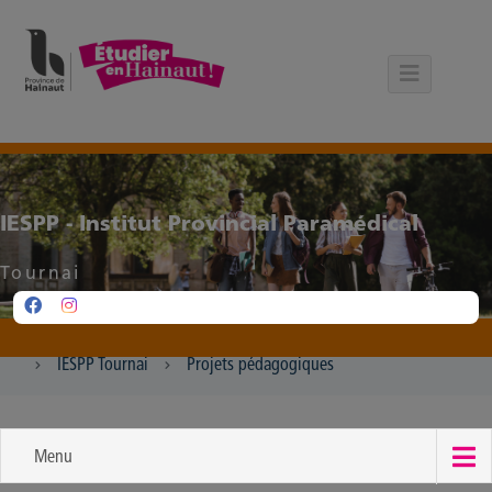
Panneau de gestion des cookies
IESPP - Institut Provincial Paramédical
Tournai
IESPP Tournai
Projets pédagogiques
Menu