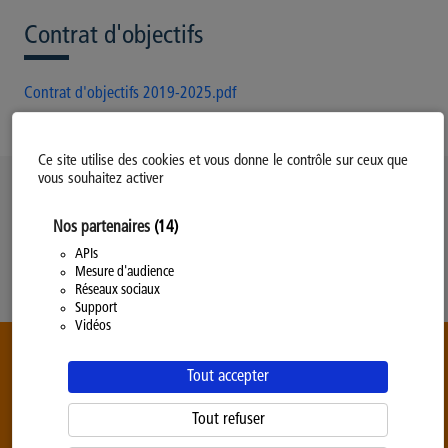
Contrat d'objectifs
Contrat d'objectifs 2019-2025.pdf
Ce site utilise des cookies et vous donne le contrôle sur ceux que
vous souhaitez activer
Politique d’utilisation des Cookies
Nos partenaires
(14)
Modifiez votre consentement
Mentions légales
APIs
Mesure d'audience
Politique Générale de Confidentialité
Réseaux sociaux
Support
Vidéos
Tout accepter
Tout refuser