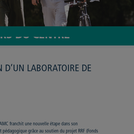
ERS DU CENTRE
ON D’UN LABORATOIRE DE
IPAM
C franchit une nouvelle étape dans son
 pédagogique grâce au soutien du projet RRF (Fonds