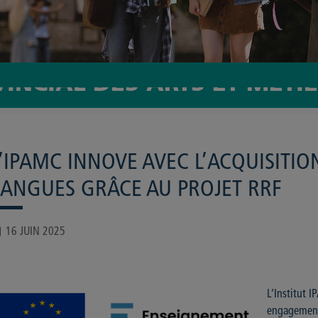
VINCIAL DES ARTS ET MÉTI
L’IPAMC INNOVE AVEC L’ACQUISITI
LANGUES GRÂCE AU PROJET RRF
16 JUIN 2025
L’Institut 
engagement