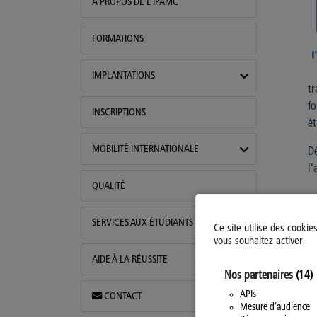
A PROPOS DE L'IPAMC
FORMATIONS
IMPLANTATIONS
tr
fo
INSCRIPTIONS
ét
MOBILITÉ INTERNATIONALE
Dé
l’
QUALITÉ
SERVICES AUX ÉTUDIANTS
Ce site utilise des cookie
vous souhaitez activer
AIDE À LA RÉUSSITE
Nos partenaires
(14)
APIs
CONTACT
Mesure d'audience