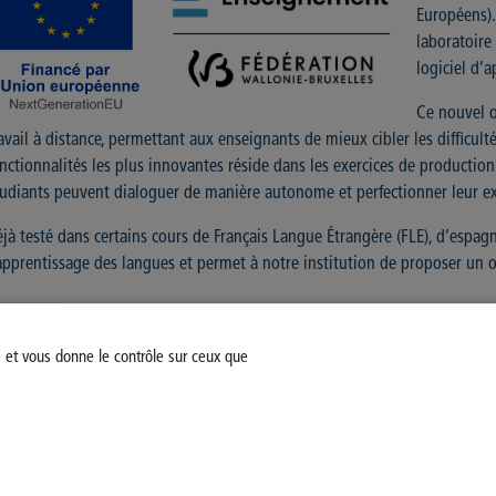
Européens).
laboratoire
logiciel d’
Ce nouvel ou
avail à distance, permettant aux enseignants de mieux cibler les difficul
nctionnalités les plus innovantes réside dans les exercices de production ora
udiants peuvent dialoguer de manière autonome et perfectionner leur ex
jà testé dans certains cours de Français Langue Étrangère (FLE), d’espagno
apprentissage des langues et permet à notre institution de proposer un
s et vous donne le contrôle sur ceux que