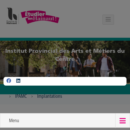
Panneau de gestion des cookies
Institut Provincial des Arts et Métiers du
Centre
IPAMC
Implantations
Menu