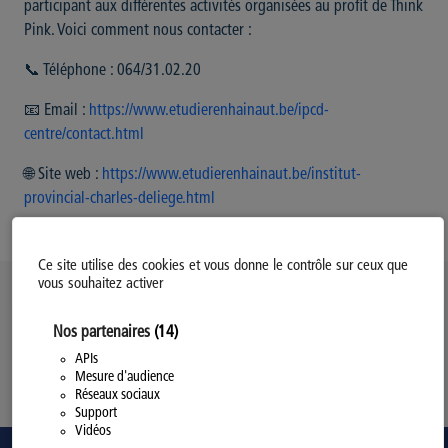
participant aux différentes activités organisées au profit de Think
Pink. Voici comment nous contacter :
📞 Téléphone : 064/31.02.20
📧 Email :
https://www.etudierenhainaut.be/ipcd-
centre/contact.html
🌐 Site web :
https://www.etudierenhainaut.be/institut-
provincial-charles-deliege.html
Ce site utilise des cookies et vous donne le contrôle sur ceux que
vous souhaitez activer
Politique d’utilisation des Cookies
Nos partenaires
(14)
Modifiez votre consentement
Mentions légales
APIs
Mesure d'audience
Politique Générale de Confidentialité
Réseaux sociaux
Support
Vidéos