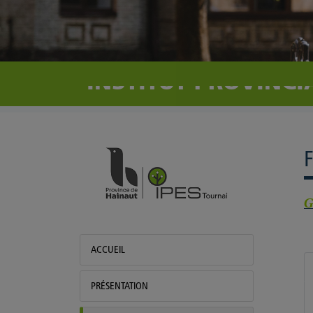
INSTITUT PROVINC
IPES Tournai
G
ACCUEIL
PRÉSENTATION