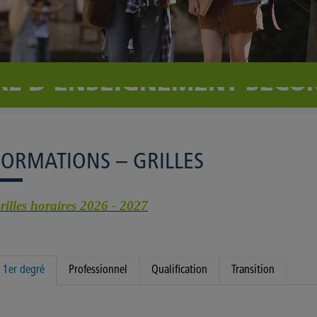
IAL D'ENSEIGNEMENT SECO
FORMATIONS – GRILLES
rilles horaires 2026 - 2027
1er degré
Professionnel
Qualification
Transition