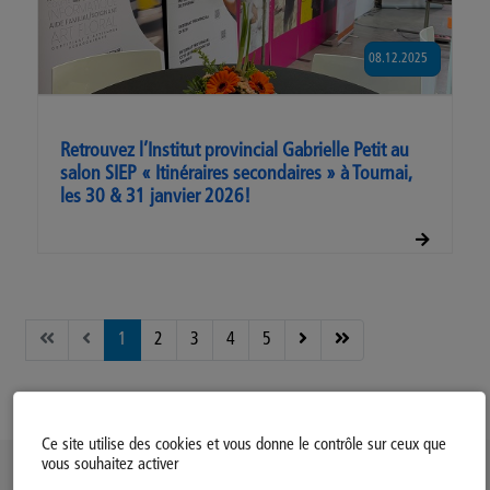
08.12.2025
Retrouvez l’Institut provincial Gabrielle Petit au
salon SIEP « Itinéraires secondaires » à Tournai,
les 30 & 31 janvier 2026!
1
2
3
4
5
Page 1 sur 11
Ce site utilise des cookies et vous donne le contrôle sur ceux que
vous souhaitez activer
Politique d’utilisation des Cookies