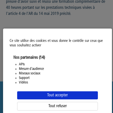
preuve d’avoir suivi et réussi une formation complémentaire de
40 heures portant sur les prestations techniques visées à
l'article 4 de l’AR du 14 mai 2019 précité.
Ce site utilise des cookies et vous donne le contrôle sur ceux que
vous souhaitez activer
Politique d’utilisation des Cookies
Nos partenaires
(14)
Modifiez votre consentement
Mentions légales
APIs
Mesure d'audience
Politique Générale de Confidentialité
Réseaux sociaux
Support
Vidéos
Tout accepter
Tout refuser