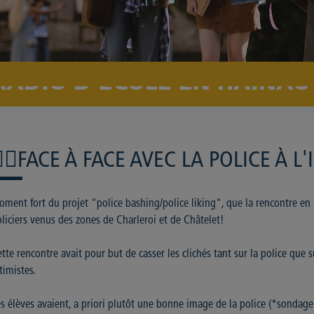
RADIO D'ECOLE EN HAINAU
‍♂️FACE À FACE AVEC LA POLICE À L'
ment fort du projet "police bashing/police liking", que la rencontre en
liciers venus des zones de Charleroi et de Châtelet!
tte rencontre avait pour but de casser les clichés tant sur la police que s
timistes.
s élèves avaient, a priori plutôt une bonne image de la police (*sondage 