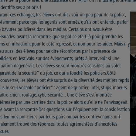
arte de la police avec une assistance de l'IA. Or on n'illustre pertinemm
identifié ses a prioris !
rant ces échanges, les élèves ont dit avoir un peu peur de la police,
tamment parce que les agents sont armés, qu’ils ont entendu parler
 bavures policières dans les médias. Certains ont avoué être
rsuadés, avant la rencontre, que la police était là pour prendre les
ns en infraction, pour le côté répressif, et non pour les aider. Mais il y
eu aussi des élèves pour se dire réconfortés par la présence de
liciers en festivals, sur des événements, prêts à intervenir si une
tuation dégénérait. Les élèves se sont montrés sensibles au volet
arant de la sécurité” du job, ce qui a touché les policiers.Côté
couvertes, les élèves ont été surpris de la diversité des métiers repris
us le seul vocable “policier” : agent de quartier, inter, stups, moeurs,
ître-chien, roulage, cybersécurité... Une élève s’est montrée
téressée par une carrière dans la police alors qu’elle ne l’envisageait
s avant la rencontre.Des questions sur l'équipement, la considération
s femmes policières par leurs pairs ou par les contrevenants ont
galement trouvé des réponses, toutes agrémentées d'anecdotes
cues.