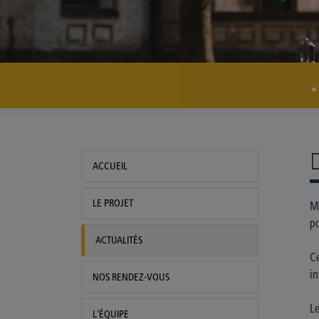
Radio Ecole Hainaut
Actualités

ACCUEIL
LE PROJET
Mo
po
ACTUALITÉS
Ce
in
NOS RENDEZ-VOUS
Le
L'ÉQUIPE