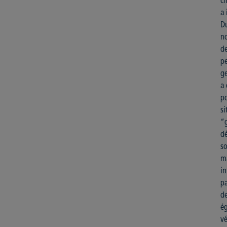
ch
a 
Du
no
de
pe
ge
a 
po
si
“g
dé
so
ma
in
pa
de
é
vé