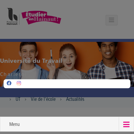
Panneau de gestion des cookies
Université du Travail
Charleroi
UT
Vie de l'école
Actualités
Menu