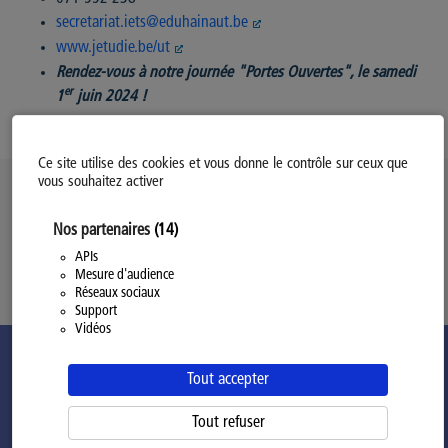
secretariat.iets@eduhainaut.be
www.jetudie.be/ut
Rendez-vous à notre journée "Portes Ouvertes", le samedi
er
1
juin 2024 !
Ce site utilise des cookies et vous donne le contrôle sur ceux que
vous souhaitez activer
Politique d’utilisation des Cookies
Nos partenaires
(14)
Modifiez votre consentement
Mentions légales
APIs
Mesure d'audience
Politique Générale de Confidentialité
Réseaux sociaux
Support
Vidéos
Tout accepter
Tout refuser