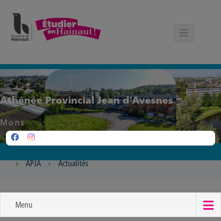
Panneau de gestion des cookies
Athénée Provincial Jean d'Avesnes
Mons
APJA
Actualités
Menu