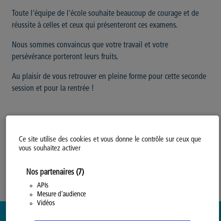
Toute l'équipe de l'école souhaite beaucoup de courage et de
réussite à celles et ceux qui présenteront ces examens.
Nous sommes convaincus que votre travail et votre
persévérance porteront leurs fruits.
Au plaisir de vous retrouver en pleine forme pour cette seconde
session et pour la rentrée !
Politique d’utilisation des Cookies
Ce site utilise des cookies et vous donne le contrôle sur ceux que
vous souhaitez activer
Modifiez votre consentement
Mentions légales
Nos partenaires
(7)
Politique Générale de Confidentialité
APIs
Mesure d'audience
Vidéos