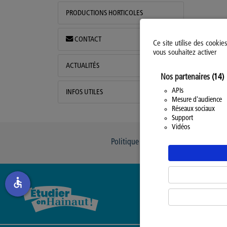
PRODUCTIONS HORTICOLES
CONTACT
Ce site utilise des cookie
vous souhaitez activer
ACTUALITÉS
Nos partenaires
(14)
APIs
INFOS UTILES
Mesure d'audience
Réseaux sociaux
Support
Vidéos
Politique d’utilisation des Cookies
accessible