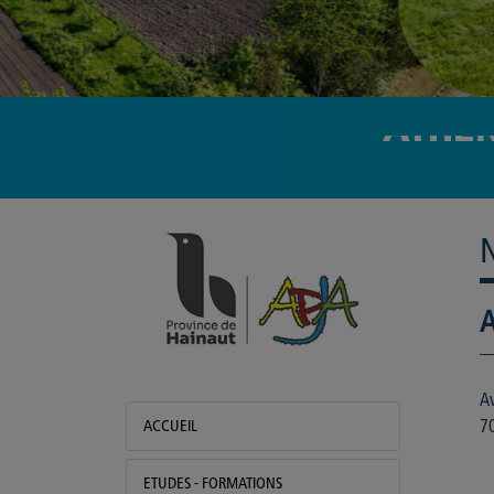
ATHÉN
APJA
L'école
A
A
ACCUEIL
7
ETUDES - FORMATIONS