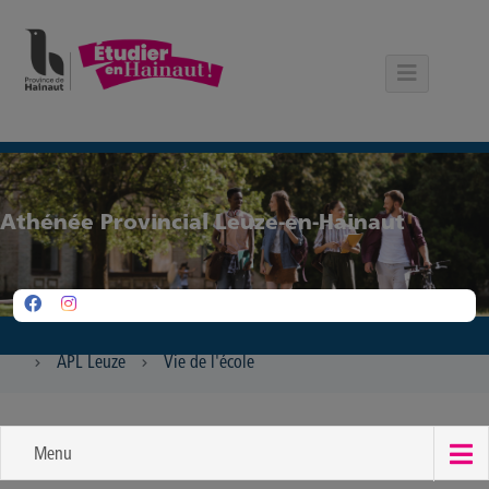
Panneau de gestion des cookies
Athénée Provincial Leuze-en-Hainaut
APL Leuze
Vie de l'école
Menu