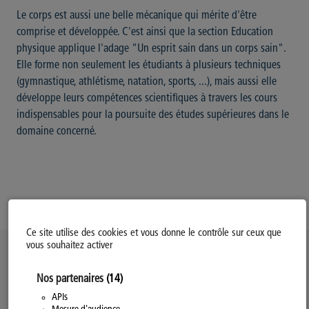
Le corps est aussi une belle mécanique qui mérite d'être
comprise et développée. C'est ainsi que la section Education
physique applique l'adage "Un esprit sain dans un corps sain".
Elle forme non seulement les étudiants à plusieurs techniques
(gymnastique, athlétisme, natation, sports, ...), mais aussi elle
développe leurs compétences scientifiques à travers les cours
indispensables pour la poursuite des études supérieures dans le
domaine concerné.
Ce site utilise des cookies et vous donne le contrôle sur ceux que
vous souhaitez activer
Politique d’utilisation des Cookies
Nos partenaires
(14)
Modifiez votre consentement
Mentions légales
APIs