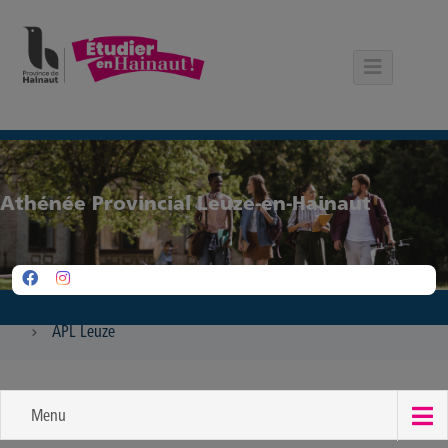
Panneau de gestion des cookies
Athénée Provincial Leuze-en-Hainaut
APL Leuze
Menu