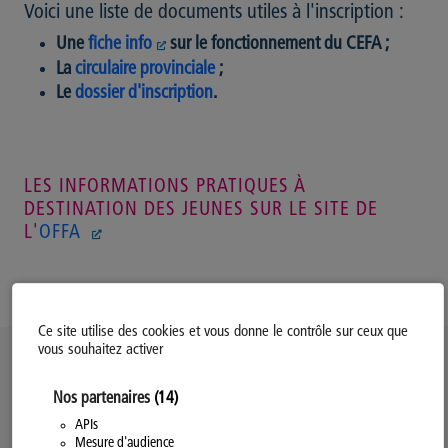
Voici une liste de documents utiles à l'inscription :
Une
fiche info
sur le fonctionnement du CEFA ;
La
circulaire provinciale
;
Le
dossier d'inscription
.
LES INFORMATIONS PRATIQUES À
DESTINATION DES JEUNES SUR LE SITE DE
L'
OFFA
Ce site utilise des cookies et vous donne le contrôle sur ceux que
vous souhaitez activer
Politique d’utilisation des Cookies
Nos partenaires
(14)
Modifiez votre consentement
Mentions légales
APIs
Mesure d'audience