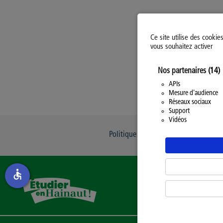
Ce site utilise des cookie
vous souhaitez activer
Nos partenaires
(14)
Pa
APIs
Mesure d'audience
Réseaux sociaux
Support
Vidéos
Politique d’utilisation des Cookies
accessible