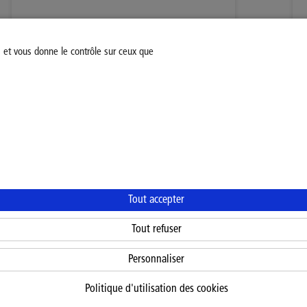
s et vous donne le contrôle sur ceux que
1
2
3
4
ge 1 sur 4
Modifiez votre consentement
Mentions légales
Politiq
Tout accepter
Tout refuser
Personnaliser
Politique d'utilisation des cookies