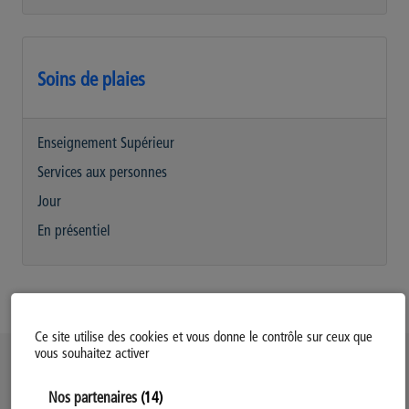
Soins de plaies
Enseignement Supérieur
Services aux personnes
Jour
En présentiel
Ce site utilise des cookies et vous donne le contrôle sur ceux que
vous souhaitez activer
Politique d’utilisation des Cookies
Nos partenaires
(14)
Modifiez votre consentement
Mentions légales