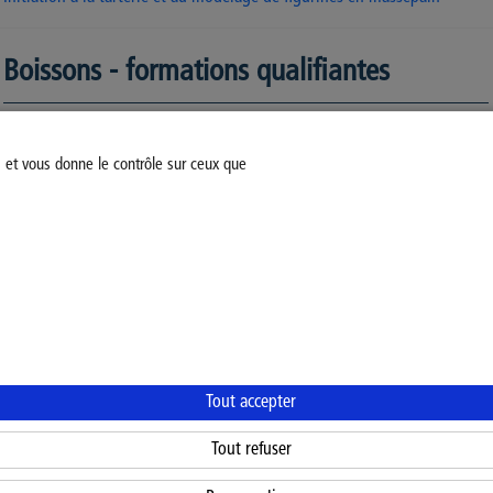
Boissons - formations qualifiantes
s et vous donne le contrôle sur ceux que
Négociant - caviste
Modifiez votre consentement
Mentions légales
Politiq
Tout accepter
Tout refuser