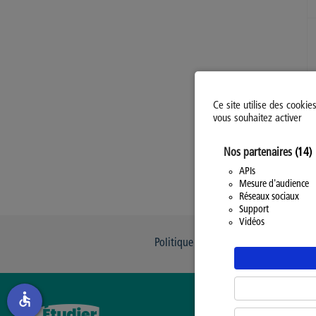
Ce site utilise des cookie
vous souhaitez activer
Nos partenaires
(14)
APIs
Mesure d'audience
Réseaux sociaux
Support
Vidéos
Politique d’utilisation des Cookies
accessible