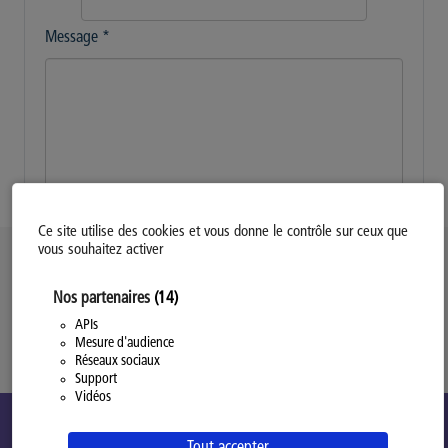
Message
*
Envoyer
Ce site utilise des cookies et vous donne le contrôle sur ceux que
vous souhaitez activer
Politique d’utilisation des Cookies
Nos partenaires
(14)
Modifiez votre consentement
Mentions légales
APIs
Mesure d'audience
Politique Générale de Confidentialité
Réseaux sociaux
Support
Vidéos