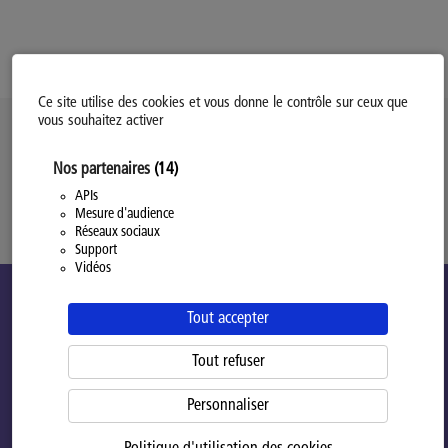
Ce site utilise des cookies et vous donne le contrôle sur ceux que
vous souhaitez activer
Politique d’utilisation des Cookies
Nos partenaires
(14)
Modifiez votre consentement
Mentions légales
APIs
Mesure d'audience
Politique Générale de Confidentialité
Réseaux sociaux
Support
Vidéos
Tout accepter
Tout refuser
Personnaliser