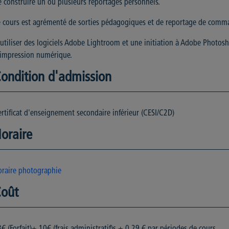
 construire un ou plusieurs reportages personnels.
e cours est agrémenté de sorties pédagogiques et de reportage de comm
utiliser des logiciels Adobe Lightroom et une initiation à Adobe Photosh
'impression numérique.
ondition d'admission
rtificat d'enseignement secondaire inférieur (CESI/C2D)
oraire
oraire photographie
oût
€ (Forfait)+ 10€ (frais administratif)s + 0,29 € par périodes de cours