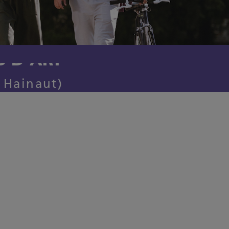
S D'ART
 Hainaut)