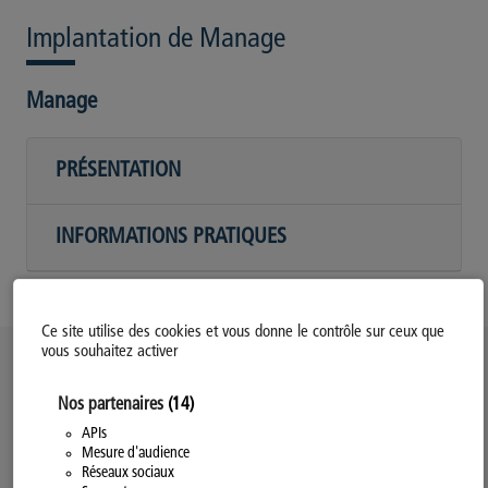
Implantation de Manage
Manage
PRÉSENTATION
INFORMATIONS PRATIQUES
Ce site utilise des cookies et vous donne le contrôle sur ceux que
vous souhaitez activer
Politique d’utilisation des Cookies
Nos partenaires
(14)
Modifiez votre consentement
Mentions légales
APIs
Mesure d'audience
Politique Générale de Confidentialité
Réseaux sociaux