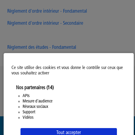
Règlement d'ordre intérieur - Fondamental
Règlement d'ordre intérieur - Secondaire
Règlement des études - Fondamental
Ce site utilise des cookies et vous donne le contrôle sur ceux que
vous souhaitez activer
Politique d’utilisation des Cookies
Nos partenaires
(14)
Modifiez votre consentement
Mentions légales
APIs
Mesure d'audience
Politique Générale de Confidentialité
Réseaux sociaux
Support
Vidéos
Tout accepter