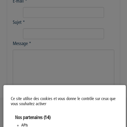
E-mail
*
Sujet
*
Message
*
Envoyer
Ce site utilise des cookies et vous donne le contrôle sur ceux que
vous souhaitez activer
Politique d’utilisation des Cookies
Nos partenaires
(14)
Modifiez votre consentement
Mentions légales
APIs